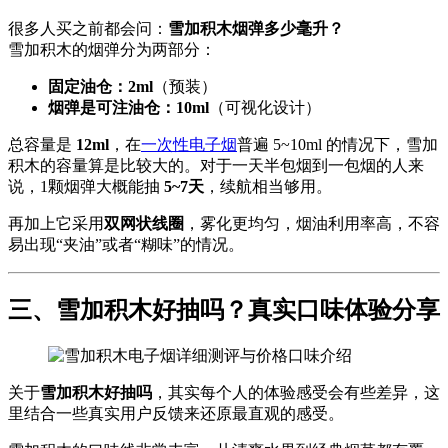
很多人买之前都会问：
雪加积木烟弹多少毫升？
雪加积木的烟弹分为两部分：
固定油仓：2ml
（预装）
烟弹是可注油仓：10ml
（可视化设计）
总容量是
12ml
，在
一次性电子烟
普遍 5~10ml 的情况下，雪加
积木的容量算是比较大的。对于一天半包烟到一包烟的人来
说，1颗烟弹大概能抽
5~7天
，续航相当够用。
再加上它采用
双网状线圈
，雾化更均匀，烟油利用率高，不容
易出现“夹油”或者“糊味”的情况。
三、雪加积木好抽吗？真实口味体验分享
关于
雪加积木好抽吗
，其实每个人的体验感受会有些差异，这
里结合一些真实用户反馈来还原最直观的感受。