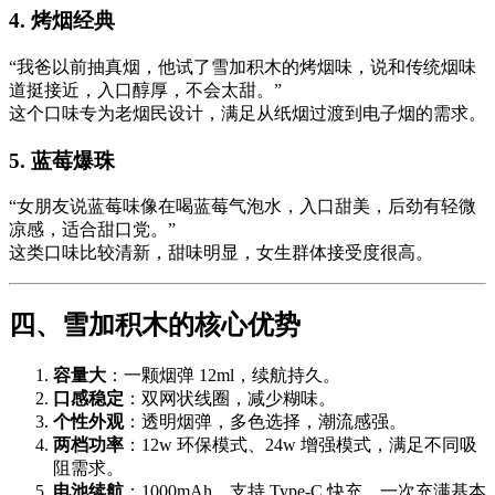
4. 烤烟经典
“我爸以前抽真烟，他试了雪加积木的烤烟味，说和传统烟味
道挺接近，入口醇厚，不会太甜。”
这个口味专为老烟民设计，满足从纸烟过渡到电子烟的需求。
5. 蓝莓爆珠
“女朋友说蓝莓味像在喝蓝莓气泡水，入口甜美，后劲有轻微
凉感，适合甜口党。”
这类口味比较清新，甜味明显，女生群体接受度很高。
四、雪加积木的核心优势
容量大
：一颗烟弹 12ml，续航持久。
口感稳定
：双网状线圈，减少糊味。
个性外观
：透明烟弹，多色选择，潮流感强。
两档功率
：12w 环保模式、24w 增强模式，满足不同吸
阻需求。
电池续航
：1000mAh，支持 Type-C 快充，一次充满基本