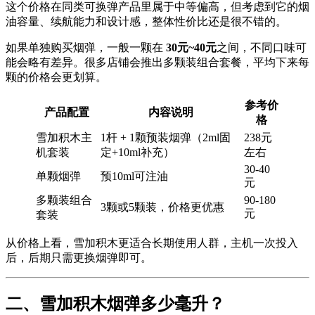
这个价格在同类可换弹产品里属于中等偏高，但考虑到它的烟
油容量、续航能力和设计感，整体性价比还是很不错的。
如果单独购买烟弹，一般一颗在
30元~40元
之间，不同口味可
能会略有差异。很多店铺会推出多颗装组合套餐，平均下来每
颗的价格会更划算。
参考价
产品配置
内容说明
格
雪加积木主
1杆 + 1颗预装烟弹（2ml固
238元
机套装
定+10ml补充）
左右
30-40
单颗烟弹
预10ml可注油
元
多颗装组合
90-180
3颗或5颗装，价格更优惠
元
套装
从价格上看，雪加积木更适合长期使用人群，主机一次投入
后，后期只需更换烟弹即可。
二、雪加积木烟弹多少毫升？