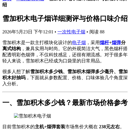
绍
雪加积木电子烟详细测评与价格口味介绍
2026年5月23日 下午12:01
•
一次性电子烟
•
阅读 88
雪加积木是一款主打模块化设计的
电子烟
，采用
烟杆
+
烟弹
分
离式结构
，兼具实用与时尚。它的外观简洁大气，黑色烟杆搭
配透明彩色烟弹，不仅科技感足，还很有潮流感。对于很多年
轻人来说，雪加积木已经成为口袋里的日常用品。
很多人想了解
雪加积木多少钱、雪加积木烟弹多少毫升、雪加
积木好抽吗
，下面就从参数配置、价格、口味体验几个角度深
入分析。
一、雪加积木多少钱？最新市场价格参考
目前雪加积木的
主机+烟弹套装
市场售价大概在
238元左右
。