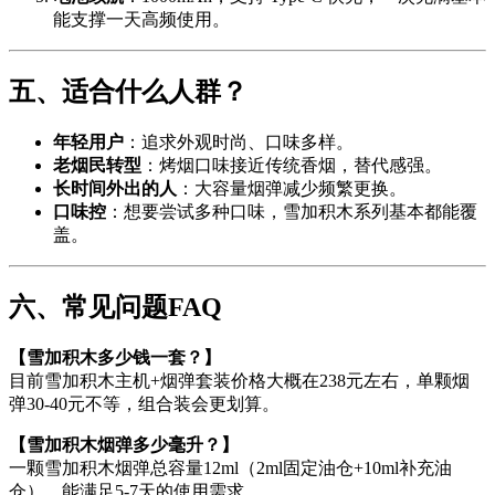
能支撑一天高频使用。
五、适合什么人群？
年轻用户
：追求外观时尚、口味多样。
老烟民转型
：烤烟口味接近传统香烟，替代感强。
长时间外出的人
：大容量烟弹减少频繁更换。
口味控
：想要尝试多种口味，雪加积木系列基本都能覆
盖。
六、常见问题FAQ
【雪加积木多少钱一套？】
目前雪加积木主机+烟弹套装价格大概在238元左右，单颗烟
弹30-40元不等，组合装会更划算。
【雪加积木烟弹多少毫升？】
一颗雪加积木烟弹总容量12ml（2ml固定油仓+10ml补充油
仓），能满足5-7天的使用需求。