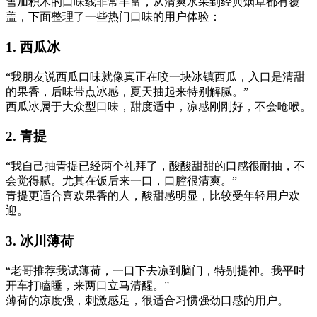
雪加积木的口味线非常丰富，从清爽水果到经典烟草都有覆
盖，下面整理了一些热门口味的用户体验：
1. 西瓜冰
“我朋友说西瓜口味就像真正在咬一块冰镇西瓜，入口是清甜
的果香，后味带点冰感，夏天抽起来特别解腻。”
西瓜冰属于大众型口味，甜度适中，凉感刚刚好，不会呛喉。
2. 青提
“我自己抽青提已经两个礼拜了，酸酸甜甜的口感很耐抽，不
会觉得腻。尤其在饭后来一口，口腔很清爽。”
青提更适合喜欢果香的人，酸甜感明显，比较受年轻用户欢
迎。
3. 冰川薄荷
“老哥推荐我试薄荷，一口下去凉到脑门，特别提神。我平时
开车打瞌睡，来两口立马清醒。”
薄荷的凉度强，刺激感足，很适合习惯强劲口感的用户。